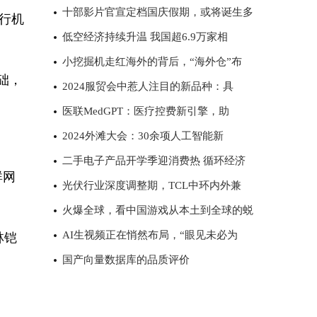
十部影片官宣定档国庆假期，或将诞生多
执行机
低空经济持续升温 我国超6.9万家相
小挖掘机走红海外的背后，“海外仓”布
础，
2024服贸会中惹人注目的新品种：具
医联MedGPT：医疗控费新引擎，助
2024外滩大会：30余项人工智能新
二手电子产品开学季迎消费热 循环经济
群网
光伏行业深度调整期，TCL中环内外兼
火爆全球，看中国游戏从本土到全球的蜕
AI生视频正在悄然布局，“眼见未必为
林铠
国产向量数据库的品质评价