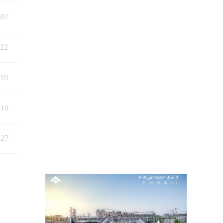
-07
-22
-19
-10
-27