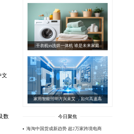
干衣机vs洗烘一体机 谁是未来家庭
中文
家用智能照明方兴未艾 ，如何高速高
及数
今日聚焦
海淘中国货成新趋势 超2万家跨境电商