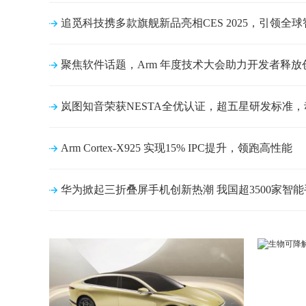
追觅科技携多款旗舰新品亮相CES 2025，引领全
聚焦软件话题，Arm 年度技术大会助力开发者释放
岚图知音荣获NESTA全优认证，超五星研发标准
Arm Cortex-X925 实现15% IPC提升，领跑高性能
华为掀起三折叠屏手机创新热潮 我国超3500家智